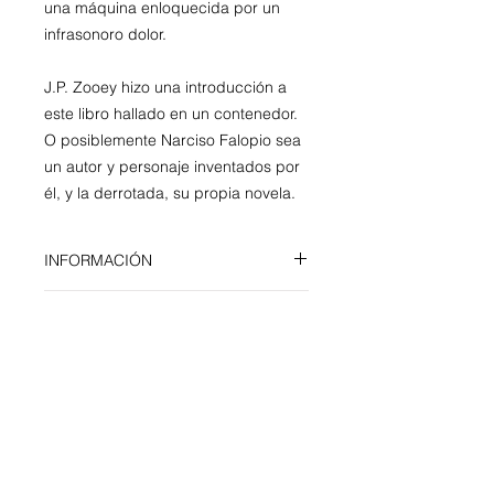
una máquina enloquecida por un
infrasonoro dolor.
J.P. Zooey hizo una introducción a
este libro hallado en un contenedor.
O posiblemente Narciso Falopio sea
un autor y personaje inventados por
él, y la derrotada, su propia novela.
INFORMACIÓN
AUTOR/A
Novela
15 x 22 cm
J.P. Zooey
(Buenos Aires, 1973)
130 páginas
NOTAS DE PRENSA
publicó las siguiente ficciones:
Sol
Colección Avalancha
artificial
(2009, 2017);
Los
Prólogo de J. P. Zooey
"J. P. Zooey Un poeta onanista y su
Electrocutados
,
por el que obtuvo en
COMPRAR EBOOK
ISBN 978-987-42-7256-0
novia farmacéutica"
España el premio Nuevo Talento que
CLARÍN por Kit Maude
otorga FNAC (2011, 2016);
Te quiero
Comprar libro digital.
Leer más.