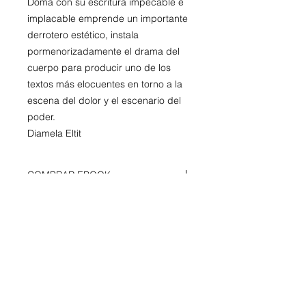
Doma con su escritura impecable e
implacable emprende un importante
derrotero estético, instala
pormenorizadamente el drama del
cuerpo para producir uno de los
textos más elocuentes en torno a la
escena del dolor y el escenario del
poder.
Diamela Eltit
COMPRAR EBOOK
Comprar libro digital.
INFORMACIÓN
Novela
AUTOR/A
15 x 22 cm
141 páginas
Carina Maguregui nació en Buenos
Colección Avalancha
Aires en 1966. Es escritora, bióloga y
ISBN 978-631-90637-5-2
divulgadora científica. Lic. en