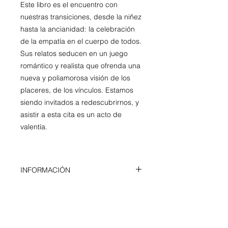
Este libro es el encuentro con
nuestras transiciones, desde la niñez
hasta la ancianidad: la celebración
de la empatía en el cuerpo de todos.
Sus relatos seducen en un juego
romántico y realista que ofrenda una
nueva y poliamorosa visión de los
placeres, de los vínculos. Estamos
siendo invitados a redescubrirnos, y
asistir a esta cita es un acto de
valentía.
INFORMACIÓN
Cuentos
AUTOR/A
15 x 22 cm
186 páginas
Natalia Borges Polesso
(1981) es
Colección Avalancha
NOTAS DE PRENSA
brasileña, doctora en literatura,